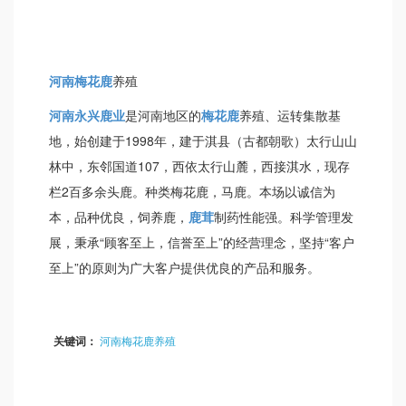
河南梅花鹿
养殖
河南永兴鹿业
是河南地区的
梅花鹿
养殖、运转集散基
地，始创建于1998年，建于淇县（古都朝歌）太行山山
林中，东邻国道107，西依太行山麓，西接淇水，现存
栏2百多余头鹿。种类梅花鹿，马鹿。本场以诚信为
本，品种优良，饲养鹿，
鹿茸
制药性能强。科学管理发
展，秉承“顾客至上，信誉至上”的经营理念，坚持“客户
至上”的原则为广大客户提供优良的产品和服务。
关键词：
河南梅花鹿养殖