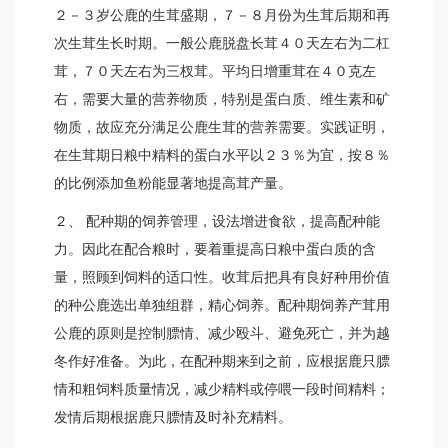
２－３岁公鹿的生茸盛期，７－８月份为生茸后期和再
次生茸生长时期。一般公鹿脱盘长茸４０天左右为二杠
茸，７０天左右为三杈茸。平均日增重茸在４０克左
右，需要大量的营养物质，特别是蛋白质、维生素和矿
物质，故应充分满足公鹿生茸的营养需要。实践证明，
在生茸期日粮中精料的蛋白水平以２３％为宜，按８％
的比例添加鱼粉能显著地提高茸产量。
２、 配种期的饲养管理，设法增进食欲，提高配种能
力。因此在配合粮时，要着重提高日粮中蛋白质的含
量，照顾到饲料的适口性。收茸后把具有良好种用价值
的种公鹿选出单独组群，精心饲养。配种期饲养产茸用
公鹿的原则是控制膘情、减少殴斗、避免死亡，并为越
冬作好准备。为此，在配种期来到之前，应根据鹿只膘
情和粗饲料质量情况，减少精料或停喂一段时间精料；
发情后期根据鹿只膘情及时补充精料。