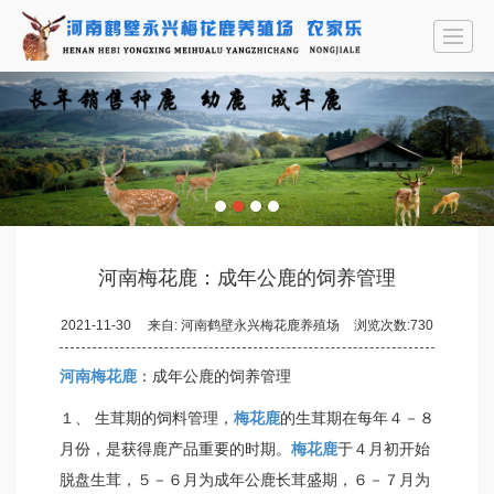
首页
公司介绍
鹿产品
永兴农家乐
资讯中心
联系我们
LBS
河南梅花鹿：成年公鹿的饲养管理
2021-11-30
来自:
河南鹤壁永兴梅花鹿养殖场
浏览次数:730
河南梅花鹿
：成年公鹿的饲养管理
１、 生茸期的饲料管理，
梅花鹿
的生茸期在每年４－８
月份，是获得鹿产品重要的时期。
梅花鹿
于４月初开始
脱盘生茸，５－６月为成年公鹿长茸盛期，６－７月为