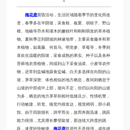
4
梅花鹿
晨昏活动，生活区域随着季节的变化而改
变，春季多在半阴坡，采食栎、板栗、胡枝子、野山
楂、地榆等乔木和灌木的嫩枝叶和刚刚萌发的草本植
物。夏秋季迁到阴坡的林缘地带，主要采食藤本和草
本植物，如葛藤、何首乌、明党参、草莓等，冬季则
喜欢在温暖的阳坡，采食成熟的果实、种子以及各种
苔藓地衣类植物，间或到山下采食油菜、小麦等农作
物，还常到盐碱地舔食盐碱。白天多选择在向阳的山
坡，茅草深密、体色相似的地方栖息，夜间则栖息于
山坡的中部或中上部，坡向不定，但仍以向阳的山坡
为多，栖息的地方茅草则相对低矮且少。性情机警，
行动敏捷，听觉、嗅觉均很发达，视觉稍弱，胆小易
惊。由于四肢细长，蹄窄而尖，故而奔跑迅速，跳跃
能力很强，尤其擅长攀登陡坡，那连续大跨度的跳
跃，速度轻快敏捷。
梅花鹿
群居性不是很强，成年雄