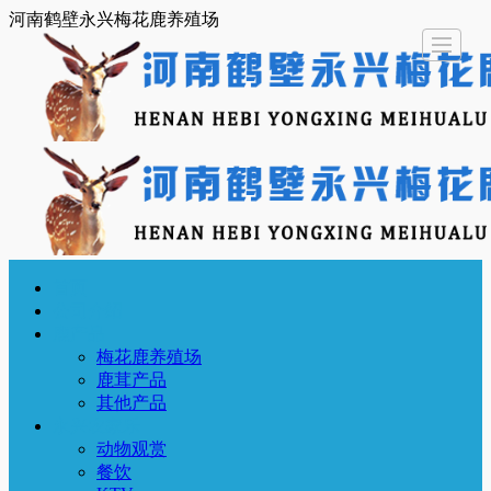
河南鹤壁永兴梅花鹿养殖场
首页
公司介
鹿产品
永兴农
资讯中
联系我
LBS
首页
公司介绍
绍
家乐
心
们
鹿产品
梅花鹿养殖场
鹿茸产品
其他产品
永兴农家乐
动物观赏
餐饮