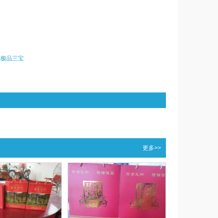
：
极品三宝
更多>>