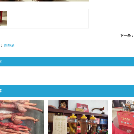
下一条
：
鹿鞭酒
绍
荐