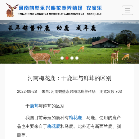
首页
公司介绍
鹿产品
永兴农家乐
资讯中心
联系我们
LBS
河南梅花鹿：干鹿茸与鲜茸的区别
2022-09-28
来自:
河南鹤壁永兴梅花鹿养殖场
浏览次数:703
干
鹿茸
与鲜茸的区别
我国目前养殖的鹿种有
梅花鹿
、马鹿。使用的鹿产
品也主要来自于
梅花鹿
和马鹿。此外还有新西兰鹿、驯
鹿等。