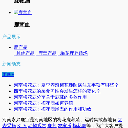
鹿鞭酒
鹿茸血
产品展示
鹿产品
- 其他产品
- 鹿茸产品
- 梅花鹿养殖场
新闻动态
更多+
河南梅花鹿：夏季养殖梅花鹿防病注意事项有哪些？
四季梅花鹿的采食习性会发生怎样的变化？
河南梅花鹿分享关于鹿茸的多效作用
河南梅花鹿：梅花鹿如何养殖
河南梅花鹿：梅花鹿尾巴的作用和功效
河南永兴鹿业是河南地区的梅花鹿养殖、运转集散基地有
大
杏采摘
KTV
动物观赏
鹿茸
农家乐
梅花鹿
等，为广大客户提