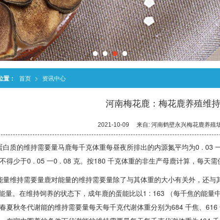
位置：
首页
>
资讯中心
河南梅花鹿：梅花鹿养殖维
2021-10-09
来自:
河南鹤壁永兴梅花鹿养殖
 ）蛋白质的维持需要量马鹿每千克体重每昼夜所排出的内源氮平均为0 . 03 
不得少于0 . 05 一0 . 08 克。按180 千克体重的非生产母鹿计算，每天
 ）能量维持需要量鹿对能量的维持需要量除了与其体重的大小有关外，还与
的能量。在维持饲养的状态下，成年鹿的蛋能比以1 : 163 （每千焦的能量
春夏秋冬代谢能的维持需要量每天每千克代谢体重分别为684 千焦、616 千焦