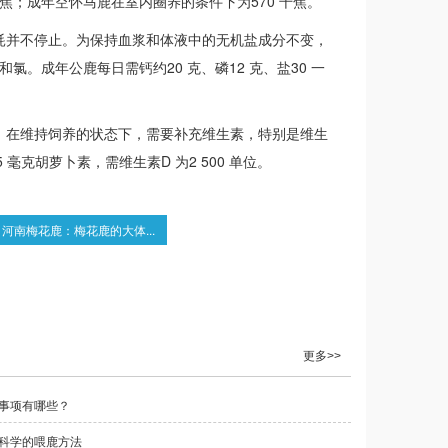
焦；成年空怀马鹿在室内圈养的条件下为570 千焦。
消耗并不停止。为保持血浆和体液中的无机盐成分不变，
。成年公鹿每日需钙约20 克、磷12 克、盐30 一
此，在维持饲养的状态下，需要补充维生素，特别是维生
5 毫克胡萝卜素，需维生素D 为2 500 单位。
河南梅花鹿：梅花鹿的大体...
更多>>
事项有哪些？
科学的喂鹿方法