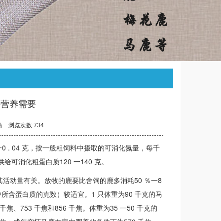
持营养需要
场
浏览次数:734
一0 . 04 克，按一般粗饲料中摄取的可消化氮量，每千
需供给可消化粗蛋白质120 一140 克。
其活动量有关。放牧的鹿要比舍饲的鹿多消耗50 ％一8
中所含蛋白质的克数）较适宜。1 只体重为90 千克的马
、753 千焦和856 千焦。体重为35 一50 千克的