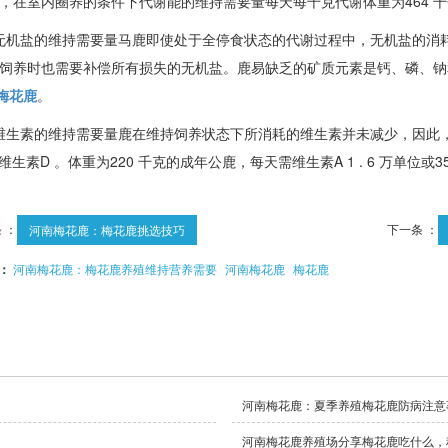
，在室内圈养的条件下代谢能的维持需要量每天每千克代谢体重为464 千
 ）无机盐的维持需要量马鹿即使处于全停食状态的代谢过程中，无机盐的
饲养时也需要补偿所有损失的无机盐。鹿易缺乏的矿质元素是钙、磷、钠和氯
梅花鹿
。
 ）维生素的维持需要量鹿在维持饲养状态下所消耗的维生素并未减少，因
和维生素D 。体重为220 千克的成年公鹿，每天需维生素A 1 . 6 万单位或3
 ：
下一条 ：
河南梅花鹿：梅花鹿挑选技巧
：
河南梅花鹿：梅花鹿养殖维持营养需要
河南梅花鹿
梅花鹿
河南梅花鹿：夏季养殖梅花鹿防病注意
河南梅花鹿养殖场分享梅花鹿吃什么，